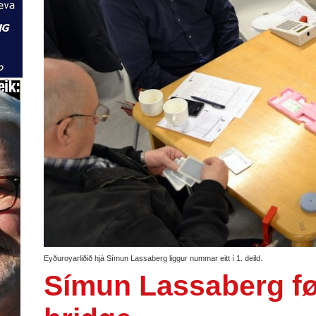
Eyðuroyarliðið hjá Símun Lassaberg liggur nummar eitt í 1. deild.
Símun Lassaberg føri