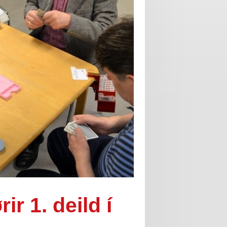
r 1. deild í