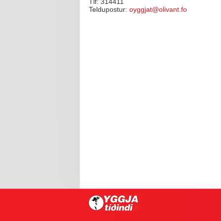
Tlf: 314411
Teldupostur:
oyggjat@olivant.fo