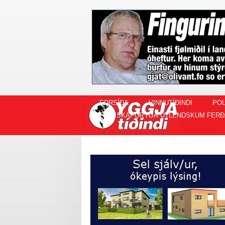
FORSÍÐA
VINNUTÍÐINDI
POL
FISKISKAPUR HJÁ ÚTLENDSKUM FERÐ