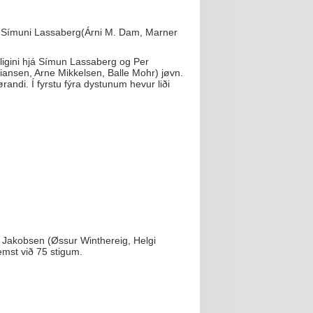
ð hjá Símuni Lassaberg(Árni M. Dam, Marner
ligini hjá Símun Lassaberg og Per
iansen, Arne Mikkelsen, Balle Mohr) jøvn.
andi. Í fyrstu fýra dystunum hevur liði
un Jakobsen (Øssur Winthereig, Helgi
emst við 75 stigum.