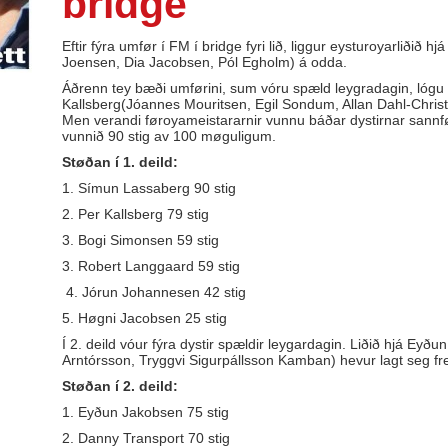
bridge
Eftir fýra umfør í FM í bridge fyri lið, liggur eysturoyarliði
Joensen, Dia Jacobsen, Pól Egholm) á odda.
Áðrenn tey bæði umførini, sum vóru spæld leygradagin, lógu 
Kallsberg(Jóannes Mouritsen, Egil Sondum, Allan Dahl-Christ
Men verandi føroyameistararnir vunnu báðar dystirnar sannfør
vunnið 90 stig av 100 møguligum.
Støðan í 1. deild:
1. Símun Lassaberg 90 stig
2. Per Kallsberg 79 stig
3. Bogi Simonsen 59 stig
3. Robert Langgaard 59 stig
4. Jórun Johannesen 42 stig
5. Høgni Jacobsen 25 stig
Í 2. deild vóur fýra dystir spældir leygardagin. Liðið hjá Eyð
Arntórsson, Tryggvi Sigurpállsson Kamban) hevur lagt seg fr
Støðan í 2. deild:
1. Eyðun Jakobsen 75 stig
2. Danny Transport 70 stig