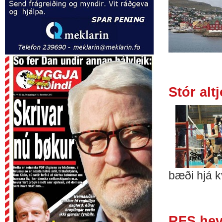
Stór alt
bæði hjá k
RFS hevu