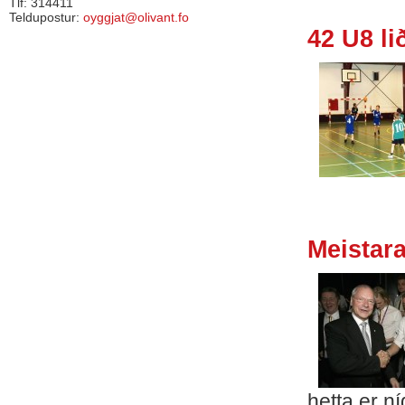
Tlf: 314411
Teldupostur:
oyggjat@olivant.fo
42 U8 l
Meistara
hetta er n