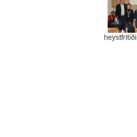
heystfrítíð