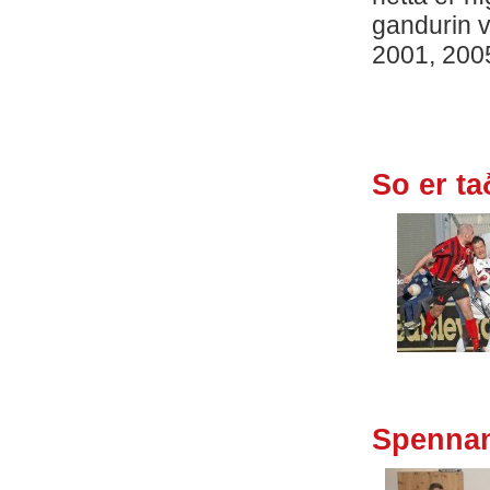
gandurin va
2001, 2005
So er ta
Spennan