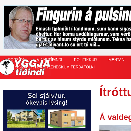
FORSÍÐA
VINNUTÍÐINDI
POLITIKKUR
MENTAN
FISKISKAPUR HJÁ ÚTLENDSKUM FERÐAFÓLKI
Ítrótt
Á vald