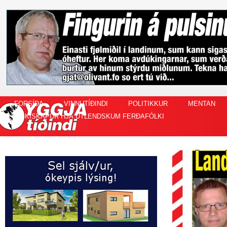
FORSÍÐA
VINNUTÍÐINDI
POLITIKKUR
MENTAN
FISKISKAPUR HJÁ ÚTLENDSKUM FERÐAFÓLKI