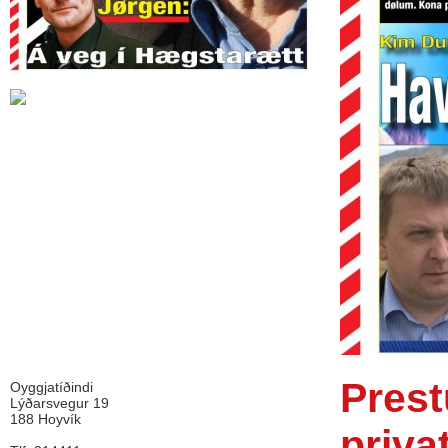
Prest
Oyggjatíðindi
Lýðarsvegur 19
188 Hoyvík
priva