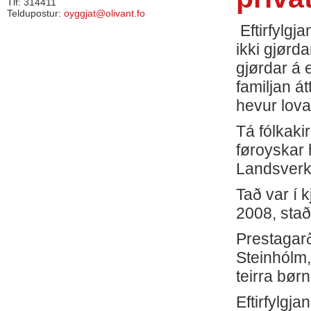
Tlf: 314411
Teldupostur:
oyggjat@olivant.fo
Eftirfylgj
ikki gjørd
gjørdar á 
familjan át
hevur lovað
Tá fólkaki
føroyskar 
Landsverki 
Tað var í 
2008, staðf
Prestagarð
Steinhólm,
teirra bør
Eftirfylgj