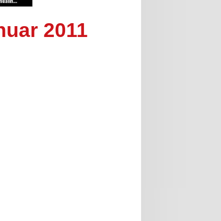
anuar 2011