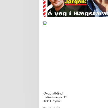
Oyggjatíðindi
Lýðarsvegur 19
188 Hoyvík