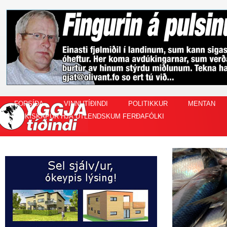
FORSÍÐA
VINNUTÍÐINDI
POLITIKKUR
MENTAN
FISKISKAPUR HJÁ ÚTLENDSKUM FERÐAFÓLKI