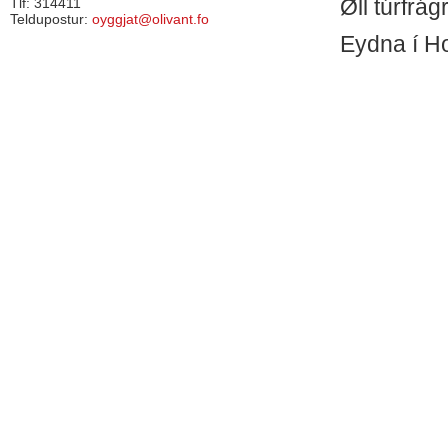
Øll túrfrá
Tlf: 314411
Teldupostur:
oyggjat@olivant.fo
Eydna í 