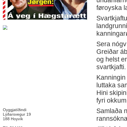
undanfarnu
føroyska 
Svartkjaftu
landgrunni
kanningar
Sera nógv 
Greiðar áb
og helst er
svartkjafti
Kanningin 
luttaka sa
Hini skipi
fyri okkum
Samlaða nø
Oyggjatíðindi
Lýðarsvegur 19
rannsókna
188 Hoyvík