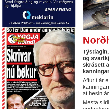
Norðh
Týsdagin, 
og svartk
skrásett a
kanningar
Aftur í ár
kanningarø
at hesin á
Mesta sild