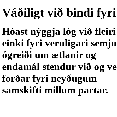
Váðiligt við bindi fy
Hóast nýggja lóg við fleir
einki fyri veruligari semj
ógreiði um ætlanir og
endamál stendur við og v
forðar fyri neyðugum
samskifti millum partar.