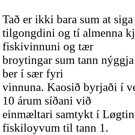
Tað er ikki bara sum at siga 
tilgongdini og tí almenna 
fiskivinnuni og tær
broytingar sum tann nýggja 
ber í sær fyri
vinnuna. Kaosið byrjaði í 
10 árum síðani við
einmæltari samtykt í Løgt
fiskiloyvum til tann 1.