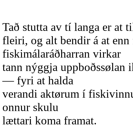
Tað stutta av tí langa er at 
fleiri, og alt bendir á at en
fiskimálaráðharran virkar
tann nýggja uppboðssølan ikk
— fyri at halda
verandi aktørum í fiskivinnun
onnur skulu
lættari koma framat.