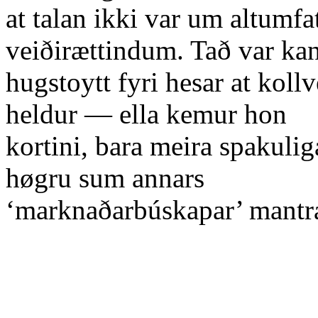
at talan ikki var um altumf
veiðirættindum. Tað var ka
hugstoytt fyri hesar at koll
heldur — ella kemur hon
kortini, bara meira spakulig
høgru sum annars
‘marknaðarbúskapar’ mantra