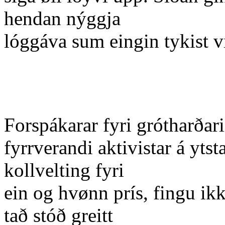
hendan nýggja
lóggáva sum eingin tykist vi
Forspákarar fyri grótharðar
fyrrverandi aktivistar á yts
kollvelting fyri
ein og hvønn prís, fingu ikk
tað stóð greitt