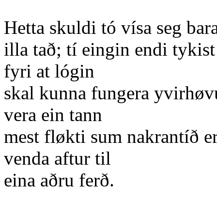
Hetta skuldi tó vísa seg bar
illa tað; tí eingin endi tyki
fyri at lógin
skal kunna fungera yvirhøvur
vera ein tann
mest fløkti sum nakrantíð e
venda aftur til
eina aðru ferð.