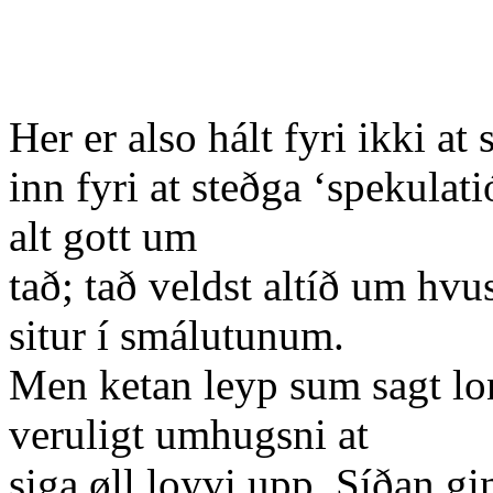
Her er also hált fyri ikki at 
inn fyri at steðga ‘spekulati
alt gott um
tað; tað veldst altíð um hv
situr í smálutunum.
Men ketan leyp sum sagt lon
veruligt umhugsni at
siga øll loyvi upp. Síðan gin