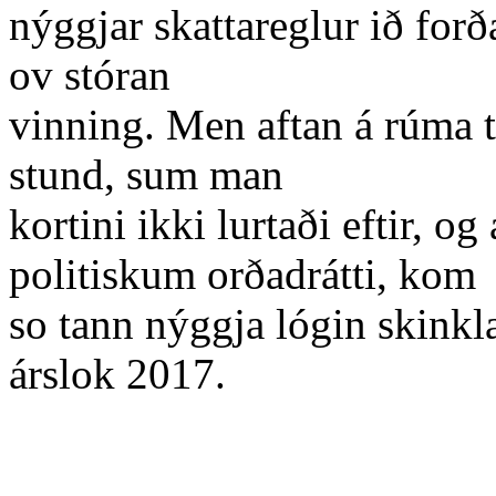
nýggjar skattareglur ið forða
ov stóran
vinning. Men aftan á rúma t
stund, sum man
kortini ikki lurtaði eftir, 
politiskum orðadrátti, kom
so tann nýggja lógin skinkl
árslok 2017.