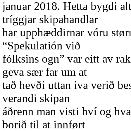
januar 2018. Hetta bygdi alt
tríggjar skipahandlar
har upphæddirnar vóru størr
“Spekulatión við
fólksins ogn” var eitt av ra
geva sær far um at
tað hevði uttan iva verið be
verandi skipan
áðrenn man visti hví og hva
borið til at innført