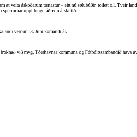
at veita áskoðarum tænastur – eitt nú sølubúðir, toilett o.l. Tveir lands
a sperrurnar uppi longu áðrenn árskiftið.
kalandi verður 13. Juni komandi ár.
alt íroknað við mvg. Tórshavnar kommuna og Fótbóltssambandið hava avta