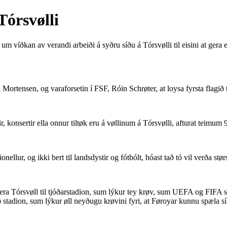
Tórsvølli
um víðkan av verandi arbeiði á syðru síðu á Tórsvølli til eisini at gera 
 Mortensen, og varaforsetin í FSF, Róin Schrøter, at loysa fyrsta flagið 
, konsertir ella onnur tiltøk eru á vøllinum á Tórsvølli, afturat teimum 
onellur, og ikki bert til landsdystir og fótbólt, hóast tað tó vil verða stø
 at gera Tórsvøll til tjóðarstadion, sum lýkur tey krøv, sum UEFA og FIFA s
að stadion, sum lýkur øll neyðugu krøvini fyri, at Føroyar kunnu spæla s