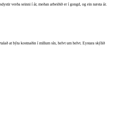
dystir verða seinni í ár, meðan arbeiðið er í gongd, og ein næsta ár.
lað at býta kostnaðin í millum sín, helvt um helvt. Eystara skýlið