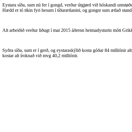
Eystara síða, sum nú fer í gongd, verður útgjørd við hóskandi umstøðum 
Hædd er tó tikin fyri hesum í tíðarætlanini, og gongst sum ætlað stand
Alt arbeiðið verður liðugt í mai 2015 áðrenn heimadysturin móti Grik
Syðra síða, sum er í gerð, og eystaraskýlið kosta góðar 84 milliónir 
kostar alt íroknað við mvg 40,2 milliónir.