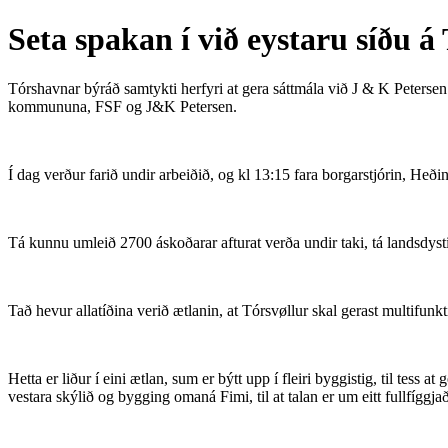
Seta spakan í við eystaru síðu á 
Tórshavnar býráð samtykti herfyri at gera sáttmála við J & K Petersen 
kommununa, FSF og J&K Petersen.
Í dag verður farið undir arbeiðið, og kl 13:15 fara borgarstjórin, Heðin
Tá kunnu umleið 2700 áskoðarar afturat verða undir taki, tá landsdystir
Tað hevur allatíðina verið ætlanin, at Tórsvøllur skal gerast multifunkti
Hetta er liður í eini ætlan, sum er býtt upp í fleiri byggistig, til tess
vestara skýlið og bygging omaná Fimi, til at talan er um eitt fullfíggj