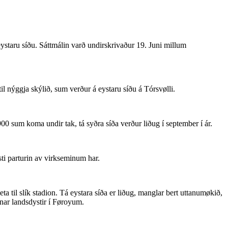
eystaru síðu. Sáttmálin varð undirskrivaður 19. Juni millum
til nýggja skýlið, sum verður á eystaru síðu á Tórsvølli.
900 sum koma undir tak, tá syðra síða verður liðug í september í ár.
rsti parturin av virkseminum har.
eta til slík stadion. Tá eystara síða er liðug, manglar bert uttanumøkið,
ínar landsdystir í Føroyum.