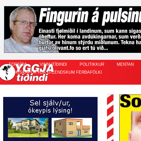
FORSÍÐA
VINNUTÍÐINDI
POLITIKKUR
MENTAN
FISKISKAPUR HJÁ ÚTLENDSKUM FERÐAFÓLKI