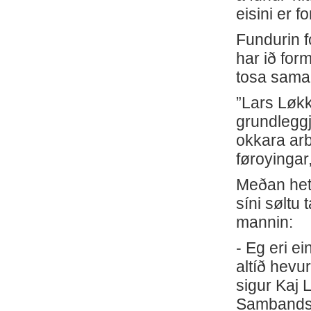
eisini er 
Fundurin 
har ið for
tosa sama
”Lars Løk
grundleggj
okkara arb
føroyingar
Meðan hett
síni søltu
mannin:
- Eg eri e
altíð hevu
sigur Kaj 
Sambandsfl