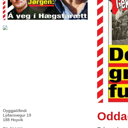
Oyggjatíðindi
Oddag
Lýðarsvegur 19
188 Hoyvík