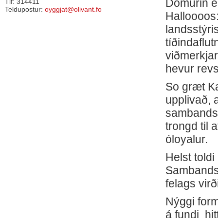
Dómurin eig
Tlf: 314411
Teldupostur:
oyggjat@olivant.fo
Halloooos
landsstýri
tíðindaflu
viðmerkjar
hevur revs
So græt Ka
upplivað, 
sambandsfl
trongd til 
óloyalur.
Helst told
Sambandsf
felags vir
Nýggi for
á fundi hi