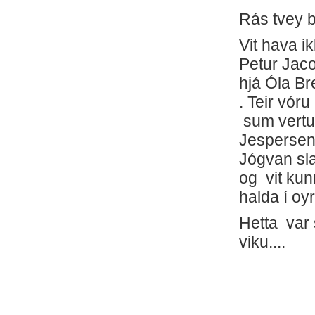
Rás tvey ble
Vit hava i
Petur Jaco
hjá Óla Br
. Teir vó
sum vertur
Jespersen,
Jógvan sla
og vit kun
halda í oy
Hetta var 
viku....