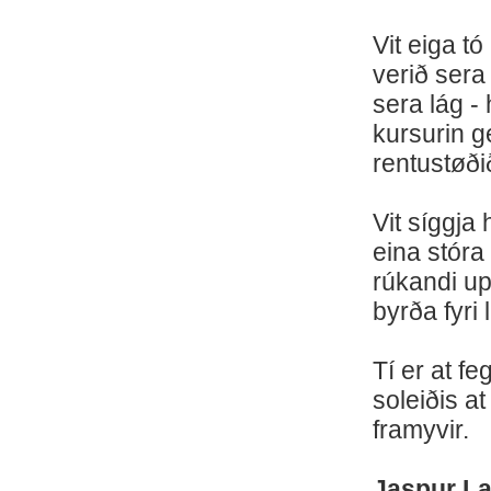
Vit eiga tó
verið sera
sera lág -
kursurin ge
rentustøði
Vit síggja 
eina stóra
rúkandi upp
byrða fyri
Tí er at fe
soleiðis at
framyvir.
Jaspur L