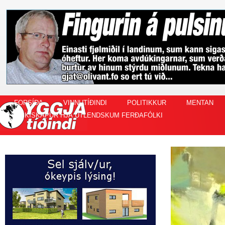
FORSÍÐA
VINNUTÍÐINDI
POLITIKKUR
MENTAN
FISKISKAPUR HJÁ ÚTLENDSKUM FERÐAFÓLKI