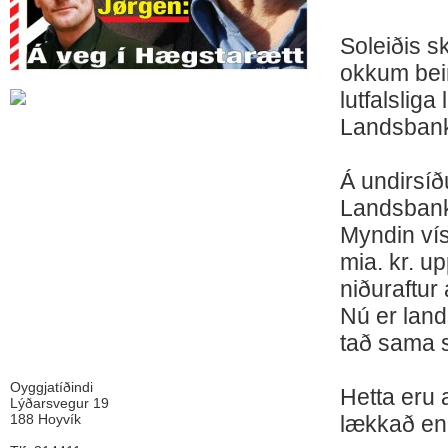
Soleiðis sk
okkum bein
lutfalsliga
Landsbanki
Á undirsíð
Landsbank
Myndin vís
mia. kr. up
niðuraftur
Nú er land
tað sama 
Oyggjatíðindi
Hetta eru 
Lýðarsvegur 19
188 Hoyvík
lækkað enn