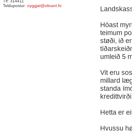
Tlf: 314411
Teldupostur:
oyggjat@olivant.fo
Landskass
Hóast myrk 
teimum po
støði, ið 
tíðarskeið
umleið 5 m
Vit eru sos
millard læ
standa ímó
kredittvirð
Hetta er ei
Hvussu hø