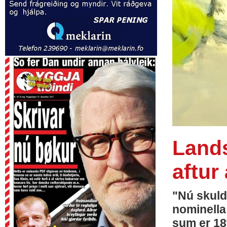
Lands
aftur
"Nú skuldi
nominella
sum er 18